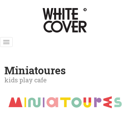
Skip
to
main
content
Toggle
navigation
Miniatoures
kids play cafe