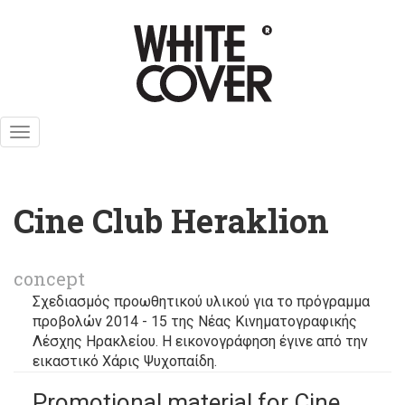
Skip
to
main
content
Toggle
navigation
Cine Club Heraklion
concept
Σχεδιασμός προωθητικού υλικού για το πρόγραμμα
προβολών 2014 - 15 της Νέας Κινηματογραφικής
Λέσχης Ηρακλείου. Η εικονογράφηση έγινε από την
εικαστικό Χάρις Ψυχοπαίδη.
Promotional material for Cine