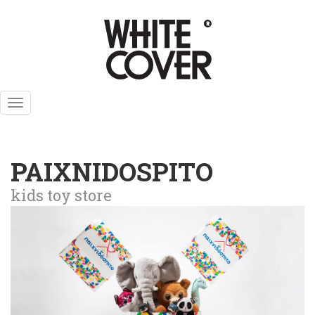
Skip
to
main
content
Toggle
navigation
PAIXNIDOSPITO
kids toy store